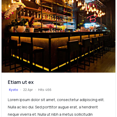
Etiam ut ex
Kyoto
22.Apr
Hits: 466
Lorem ipsum dolor sit amet, consectetur adipiscing elit.
Nulla ac leo dui. Sed porttitor augue erat, a hendrerit
neque viverra et. Nulla ut nibh a metus sollicitudin