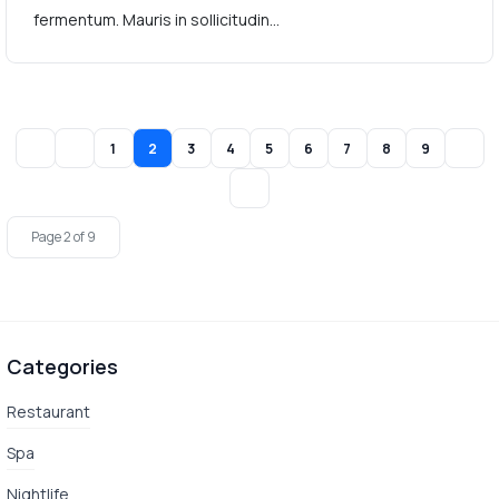
fermentum. Mauris in sollicitudin...
1
2
3
4
5
6
7
8
9
Page 2 of 9
Categories
Restaurant
Spa
Nightlife