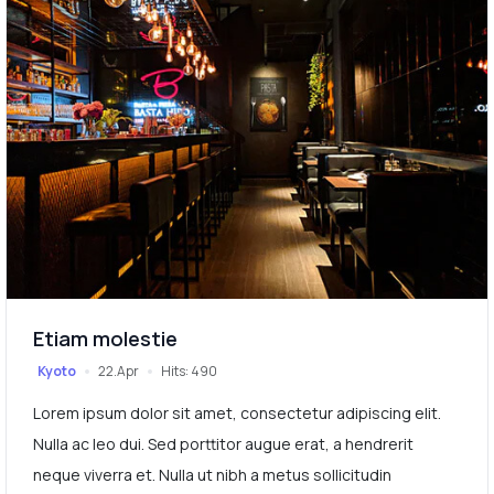
Etiam molestie
Kyoto
22.Apr
Hits: 490
Lorem ipsum dolor sit amet, consectetur adipiscing elit.
Nulla ac leo dui. Sed porttitor augue erat, a hendrerit
neque viverra et. Nulla ut nibh a metus sollicitudin