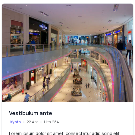
Vestibulum ante
Kyoto
22.Apr
Hits: 284
Lorem ipsum dolor sit amet, consectetur adipiscing elit.